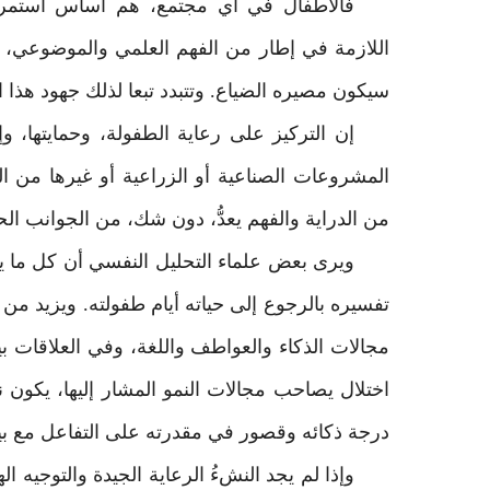
فالأطفال في أي مجتمع، هم أساس استمراريت
اللازمة في إطار من الفهم العلمي والموضوعي، ف
سيكون مصيره الضياع. وتتبدد تبعا لذلك جهود هذا 
إن التركيز على رعاية الطفولة، وحمايتها، 
المشروعات الصناعية أو الزراعية أو غيرها من 
من الدراية والفهم يعدُّ، دون شك، من الجوانب الح
ويرى بعض علماء التحليل النفسي أن كل ما يق
تفسيره بالرجوع إلى حياته أيام طفولته. ويزيد م
مجالات الذكاء والعواطف واللغة، وفي العلاقات ب
اختلال يصاحب مجالات النمو المشار إليها، يكون 
درجة ذكائه وقصور في مقدرته على التفاعل مع بيئ
وإذا لم يجد النشءُ الرعاية الجيدة والتوجيه ال