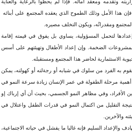
ه وتقدمه ومعقد آماله. فإذا لم يحظوا بالرعاية والعناية
إن هذا الأمل وذلك الطموح الذي يعقده المجتمع على أبنائه
المجتمع ومقدراتُه، ويكون التخلف مصيره.
وإعدادها لتحمل المسؤولية، يساوي بل يفوق في قيمته إقامة
المشروعات الضخمة. وإن إعداد الأطفال وتهيئتهم على أسس
يوية الاستثمارية لحاضر هذا المجتمع ومستقبله.
وم به الفرد من سلوك في شبابه أو رجةلته أو كهولته، يمكن
ن أهمية مرحلة الطفولة في عمر الإنسان زيادة سرعة النمو في
ين الأفراد، وفي مظاهر النمو الجسمي، بحيث أن أي إرباك إو
نتيجة التقليل من اكتمال النمو في قدرات الطفل واعتلال في
ته والآخرين.
هادف والإعداد السليم فإنه غالبا ما يفشل في حياته الاجتماعية،