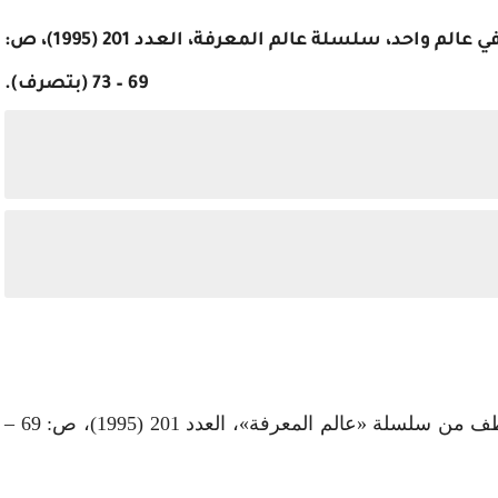
لجنة إدارة شؤوون المجتمع العالمي، جيران في عالم واحد، سلسلة عالم المعرفة، العدد 201 (1995)، ص:
69 – 73 (بتصرف).
النص مقالة تفسيرية ذات بعد إنساني، النص مقتطف من سلسلة «عالم المعرفة»، العدد 201 (1995)، ص: 69 –