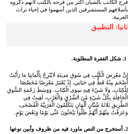
فرح الكاتب بالشبان أكثر من فرحه بالكتب لأنهم ذكروه
بأسلافهم المستشرقين الذين أسهموا في إحياء تراث
العربية
.
ثانيا: التطبيق
.1
شكل الففرة المطلوبة
.
إِنَّ مَعْرِضَ الْكُتُبِ فِي سُوقِ مَدِينَةِ لَايْبْزِجْ بِأََلْمَانِيَا مَا رَأَيْتُ
أَضْخَمَ مِنْهُ قَطُّ فِي حَيَاتِي، إِذْ يُعْتَبَرُ مَعْرِضًا مُخَصَّصًا
لِلْكِتَابِ، وَلَا شَيْءَ فِيهِ سِوَى الْكِتَابِ. وَوَسَطَ زَحْمَةِ السُّوقِ
الْحَافِلَةِ بِكُلِّ شَيْءٍ مْنَ الشَّرْقِ وَالْغَرْبِ، لَقِيتُ فِي
الطَّرِيقِ ثَلَاثَةَ شُبَّانٍ أَلْمَانٍ يَتَكَلَّمُونَ الْعَرَبِيَّةَ الْفُصْحَى،
وَعَرَفْتُ مِنْهُمْ أَنَّهُمْ ظَلُّوا يَبْحَثُونَ عَنِّي يَوْمًا وَبَعْضَ يَوْمٍ
.
.2
أستخرج من النص ماورد فيه من ظروف وأبين نوعها